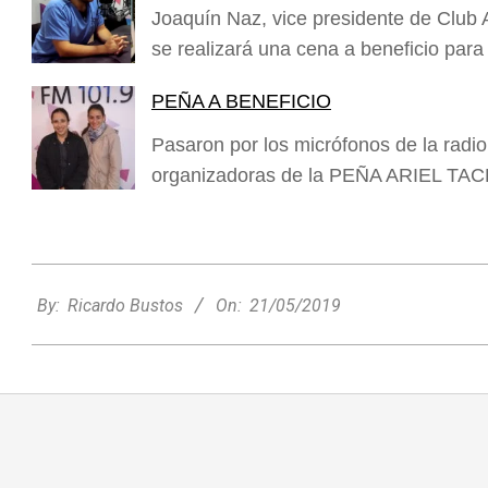
Joaquín Naz, vice presidente de Club A
se realizará una cena a beneficio par
PEÑA A BENEFICIO
Pasaron por los micrófonos de la radi
organizadoras de la PEÑA ARIEL TA
2019-
05-
By:
Ricardo Bustos
On:
21/05/2019
21
Rafaela apuesta por un ecoláser y
corredores biológicos para reducir la
presencia de palomas en el centro
Ambiente
On:
06/08/2026
El dúo Gioannin vuelve a los escenarios
tras diez años con un show especial en
Sastre