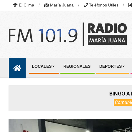
Skip
El Clima
María Juana
Teléfonos Útiles
to
content
RADIO
MARÍA
LOCALES
REGIONALES
DEPORTES
JUANA
Primary
|
Navigation
FM
101.9
Menu
MHZ
BINGO A 
|
MARÍA
Comuni
JUANA,
SANTA
FE,
ARGENTINA