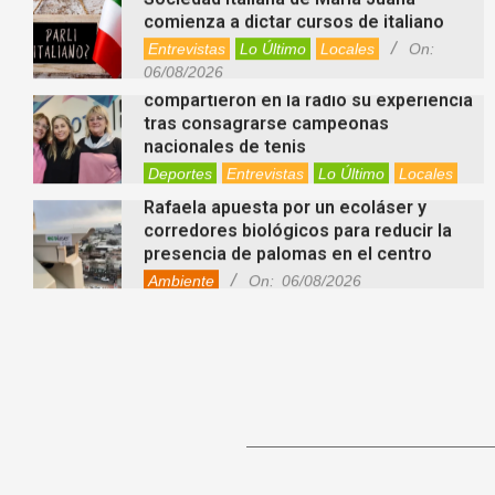
comienza a dictar cursos de italiano
Entrevistas
Lo Último
Locales
On:
06/08/2026
Nani Perusia y Estefanía Rinero
compartieron en la radio su experiencia
tras consagrarse campeonas
nacionales de tenis
Deportes
Entrevistas
Lo Último
Locales
Videos de Youtube
On:
06/08/2026
Rafaela apuesta por un ecoláser y
corredores biológicos para reducir la
presencia de palomas en el centro
Ambiente
On:
06/08/2026
El dúo Gioannin vuelve a los escenarios
tras diez años con un show especial en
Sastre
Entrevistas
Regionales
Videos de Youtube
On:
06/08/2026
Cinco beneficios del zinc para la salud:
por qué es un mineral clave para el
organismo
Salud
On:
06/08/2026