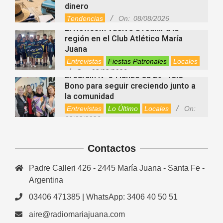
dinero
Tendencias
On:
08/08/2026
El Newcom vuelve a reunir a la
región en el Club Atlético María
Juana
Entrevistas
Fiestas Patronales
Locales
On:
08/08/2026
El Jardín N° 34 lanzó su 29° Tele
Bono para seguir creciendo junto a
la comunidad
Entrevistas
Lo Último
Locales
On:
08/08/2026
Zaratustra: el sabio que enseñó que
cada persona puede elegir entre la
Contactos
luz y la oscuridad
Cultura
On:
08/08/2026
Padre Calleri 426 - 2445 María Juana - Santa Fe -
La fascia: el tejido “olvidado” del
Argentina
cuerpo que hoy despierta el interés
de la ciencia
03406 471385 | WhatsApp: 3406 40 50 51
Salud
On:
08/08/2026
aire@radiomariajuana.com
Cuánto cuesta hoy contratar Netflix,