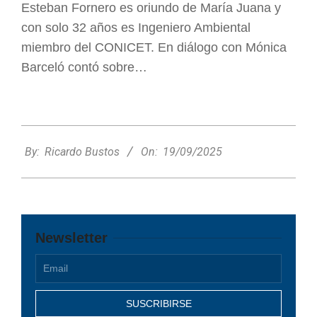
Esteban Fornero es oriundo de María Juana y
con solo 32 años es Ingeniero Ambiental
miembro del CONICET. En diálogo con Mónica
Barceló contó sobre…
2025-
09-
By:
Ricardo Bustos
On:
19/09/2025
19
Newsletter