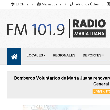
Skip
El Clima
María Juana
Teléfonos Útiles
to
content
RADIO
MARÍA
LOCALES
REGIONALES
DEPORTES
JUANA
Primary
|
Navigation
FM
101.9
Menu
MHZ
Bomberos Voluntarios de María Juana renovará
|
MARÍA
General 
JUANA,
Entrevist
SANTA
FE,
ARGENTINA