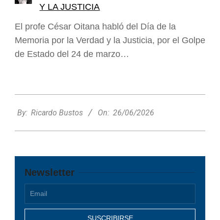
Y LA JUSTICIA
El profe César Oitana habló del Día de la
Memoria por la Verdad y la Justicia, por el Golpe
de Estado del 24 de marzo…
2026-
06-
By:
Ricardo Bustos
On:
26/06/2026
26
Newsletter