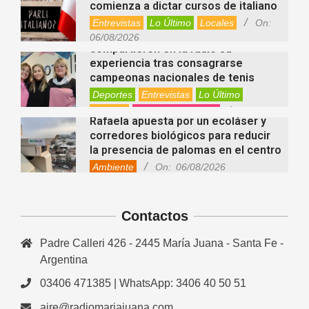
comienza a dictar cursos de italiano
Entrevistas
Lo Último
Locales
On:
Nani Perusia y Estefanía Rinero
06/08/2026
compartieron en la radio su
experiencia tras consagrarse
campeonas nacionales de tenis
Deportes
Entrevistas
Lo Último
Locales
Videos de Youtube
On:
Rafaela apuesta por un ecoláser y
06/08/2026
corredores biológicos para reducir
la presencia de palomas en el centro
Ambiente
On:
06/08/2026
El dúo Gioannin vuelve a los
escenarios tras diez años con un
show especial en Sastre
Contactos
Entrevistas
Regionales
Videos de Youtube
On:
06/08/2026
Padre Calleri 426 - 2445 María Juana - Santa Fe -
Cinco beneficios del zinc para la
Argentina
salud: por qué es un mineral clave
para el organismo
03406 471385 | WhatsApp: 3406 40 50 51
Salud
On:
06/08/2026
aire@radiomariajuana.com