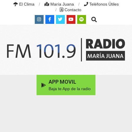
Skip
El Clima
María Juana
Teléfonos Útiles
to
Contacto
content
Search
RADIO
MARÍA
Primary
APP MOVIL
JUANA
Navigation
|
Baja te App de la radio
Menu
FM
101.9
MHZ
|
MARÍA
JUANA,
SANTA
FE,