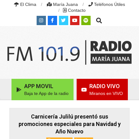
Skip
El Clima
María Juana
Teléfonos Útiles
to
Contacto
content
Search
RADIO
MARÍA
Primary
APP MOVIL
RADIO VIVO
JUANA
Navigation
|
Baja te App de la radio
Miranos en VIVO
Menu
FM
101.9
MHZ
|
Carnicería Julilú presentó sus
MARÍA
promociones especiales para Navidad y
JUANA,
Año Nuevo
SANTA
FE,