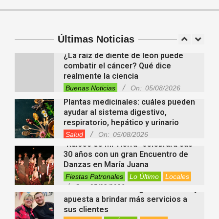
Tendencias
On:
05/08/2026
En “Derecho en Radio” abordaron la
investidura de la calidad de heredero
y la petición de herencia
Entrevistas
Locales
Videos de Youtube
Últimas Noticias
On:
05/08/2026
¿La raíz de diente de león puede
combatir el cáncer? Qué dice
realmente la ciencia
Buenas Noticias
On:
05/08/2026
Plantas medicinales: cuáles pueden
ayudar al sistema digestivo,
respiratorio, hepático y urinario
Salud
On:
05/08/2026
“Raíces de Mi Tierra” celebrará sus
30 años con un gran Encuentro de
Danzas en María Juana
Fiestas Patronales
Lo Último
Locales
On:
05/08/2026
Minimercado Maxi sigue creciendo y
apuesta a brindar más servicios a
sus clientes