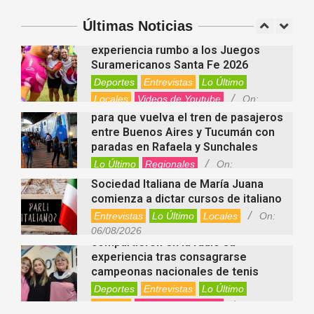
Spotify y otras plataformas en
Argentina
Últimas Noticias
Fernanda Varayoud compartió su
Nacionales
On:
07/08/2026
experiencia rumbo a los Juegos
Suramericanos Santa Fe 2026
Deportes
Entrevistas
Lo Último
Locales
Videos de Youtube
On:
Alcides Calvo impulsa gestiones
06/08/2026
para que vuelva el tren de pasajeros
entre Buenos Aires y Tucumán con
paradas en Rafaela y Sunchales
Lo Último
Regionales
On:
06/08/2026
Sociedad Italiana de María Juana
comienza a dictar cursos de italiano
Entrevistas
Lo Último
Locales
On:
Nani Perusia y Estefanía Rinero
06/08/2026
compartieron en la radio su
experiencia tras consagrarse
campeonas nacionales de tenis
Deportes
Entrevistas
Lo Último
Locales
Videos de Youtube
On: