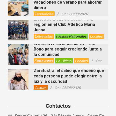
vacaciones de verano para ahorrar
dinero
Tendencias
On:
08/08/2026
El Newcom vuelve a reunir a la
región en el Club Atlético María
Juana
Entrevistas
Fiestas Patronales
Locales
On:
08/08/2026
El Jardín N° 34 lanzó su 29° Tele
Bono para seguir creciendo junto a
la comunidad
Entrevistas
Lo Último
Locales
On:
08/08/2026
Zaratustra: el sabio que enseñó que
cada persona puede elegir entre la
luz y la oscuridad
Cultura
On:
08/08/2026
La fascia: el tejido “olvidado” del
cuerpo que hoy despierta el interés
Contactos
de la ciencia
Salud
On:
08/08/2026