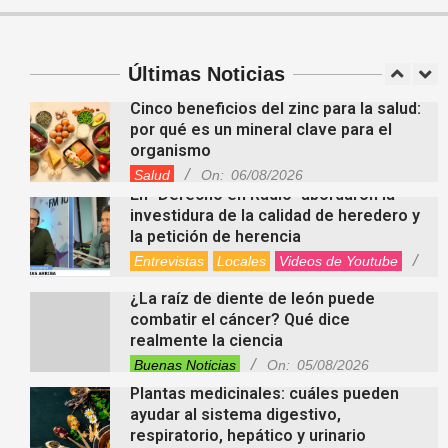
El dúo Gioannin vuelve a los escenarios
tras diez años con un show especial en
Sastre
Entrevistas
Regionales
Videos de Youtube
Últimas Noticias
On:
06/08/2026
Cinco beneficios del zinc para la salud:
por qué es un mineral clave para el
organismo
Salud
On:
06/08/2026
En “Derecho en Radio” abordaron la
investidura de la calidad de heredero y
la petición de herencia
Entrevistas
Locales
Videos de Youtube
On:
05/08/2026
¿La raíz de diente de león puede
combatir el cáncer? Qué dice
realmente la ciencia
Buenas Noticias
On:
05/08/2026
Plantas medicinales: cuáles pueden
ayudar al sistema digestivo,
respiratorio, hepático y urinario