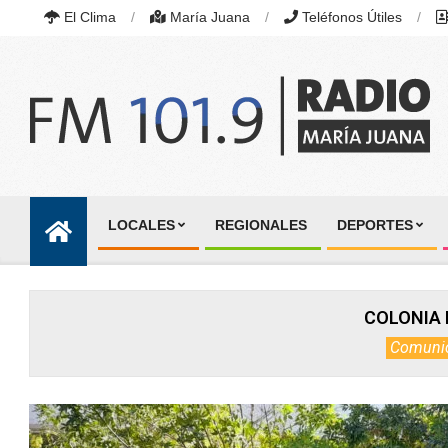
Skip
El Clima
María Juana
Teléfonos Útiles
to
content
RADIO
MARÍA
LOCALES
REGIONALES
DEPORTES
JUANA
Primary
|
Navigation
FM
101.9
Menu
MHZ
COLONIA 
|
MARÍA
Comuni
JUANA,
SANTA
FE,
ARGENTINA