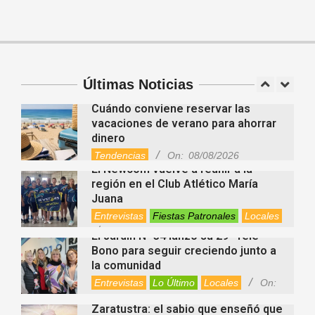
Deportes
Entrevistas
Lo Último
Newcom: una jornada regional que
Locales
Videos de Youtube
On:
06/08/2026
reunió deporte, amistad e
integración
Atlético
Deportes
Entrevistas
Últimas Noticias
Fiestas Patronales
Lo Último
Locales
Videos de Youtube
On:
08/08/2026
Cuándo conviene reservar las
vacaciones de verano para ahorrar
dinero
Tendencias
On:
08/08/2026
El Newcom vuelve a reunir a la
región en el Club Atlético María
Juana
Entrevistas
Fiestas Patronales
Locales
On:
08/08/2026
El Jardín N° 34 lanzó su 29° Tele
Bono para seguir creciendo junto a
la comunidad
Entrevistas
Lo Último
Locales
On:
08/08/2026
Zaratustra: el sabio que enseñó que