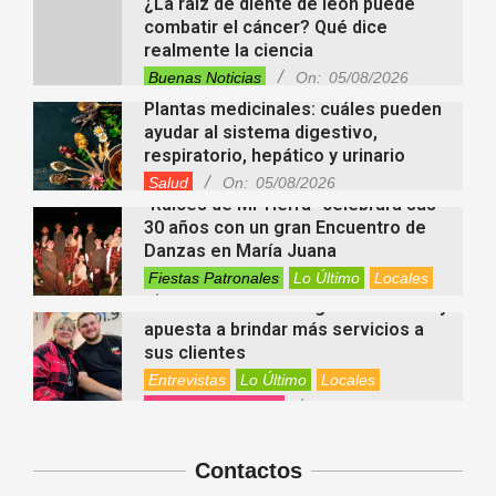
¿La raíz de diente de león puede
combatir el cáncer? Qué dice
realmente la ciencia
Buenas Noticias
On:
05/08/2026
Plantas medicinales: cuáles pueden
ayudar al sistema digestivo,
respiratorio, hepático y urinario
Salud
On:
05/08/2026
“Raíces de Mi Tierra” celebrará sus
30 años con un gran Encuentro de
Danzas en María Juana
Fiestas Patronales
Lo Último
Locales
On:
05/08/2026
Minimercado Maxi sigue creciendo y
apuesta a brindar más servicios a
sus clientes
Entrevistas
Lo Último
Locales
Videos de Youtube
On:
05/08/2026
Ezequiel Ocampo presentó la
capacitación en Primera Escucha
que se realizará en María Juana
Contactos
Entrevistas
Lo Último
Locales