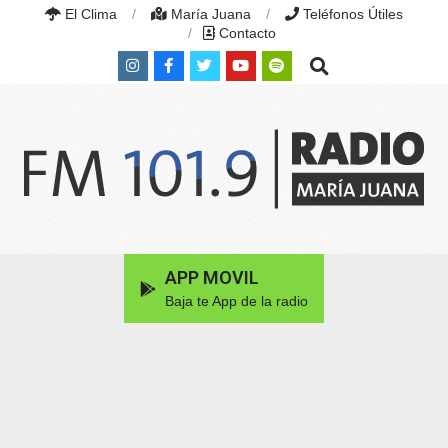
Skip
El Clima
María Juana
Teléfonos Útiles
to
Contacto
content
Search
RADIO
MARÍA
Primary
APP MOVIL
JUANA
Navigation
|
Baja te App de la radio
Menu
FM
101.9
MHZ
|
MARÍA
JUANA,
SANTA
FE,