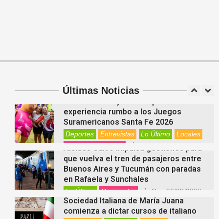
On:
06/08/2026
Cinco beneficios del zinc para la salud:
por qué es un mineral clave para el
organismo
Salud
On:
06/08/2026
Cuánto cuesta hoy contratar Netflix,
Disney+, HBO Max, Prime Video, Spotify
y otras plataformas en Argentina
Últimas Noticias
Nacionales
On:
07/08/2026
Fernanda Varayoud compartió su
experiencia rumbo a los Juegos
Suramericanos Santa Fe 2026
Deportes
Entrevistas
Lo Último
Locales
Videos de Youtube
On:
06/08/2026
Alcides Calvo impulsa gestiones para
que vuelva el tren de pasajeros entre
Buenos Aires y Tucumán con paradas
en Rafaela y Sunchales
Lo Último
Regionales
On:
06/08/2026
Sociedad Italiana de María Juana
comienza a dictar cursos de italiano