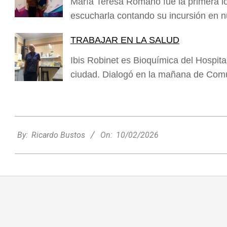
María Teresa Romano fue la primera loc
escucharla contando su incursión en
TRABAJAR EN LA SALUD
Ibis Robinet es Bioquímica del Hospita
ciudad. Dialogó en la mañana de Co
2026-
02-
By:
Ricardo Bustos
On:
10/02/2026
Nani Perusia y Estefanía Rinero
10
compartieron en la radio su experiencia
tras consagrarse campeonas
nacionales de tenis
Deportes
Entrevistas
Lo Último
Locales
Videos de Youtube
On:
06/08/2026
Rafaela apuesta por un ecoláser y
corredores biológicos para reducir la
presencia de palomas en el centro