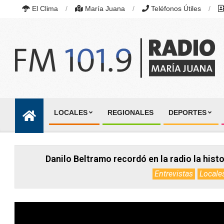
Skip
El Clima
María Juana
Teléfonos Útiles
to
content
RADIO
MARÍA
LOCALES
REGIONALES
DEPORTES
JUANA
Primary
|
Navigation
FM
101.9
Menu
MHZ
Danilo Beltramo recordó en la radio la histo
|
MARÍA
Entrevistas
Locale
JUANA,
SANTA
FE,
ARGENTINA