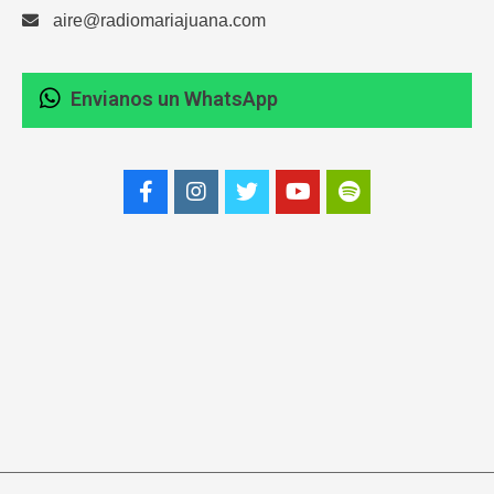
aire@radiomariajuana.com
Envianos un WhatsApp