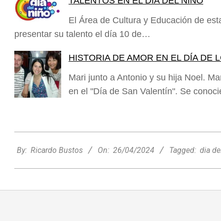
TALENTOS EN EL DÍA DEL NIÑO
El Área de Cultura y Educación de es
presentar su talento el día 10 de…
HISTORIA DE AMOR EN EL DÍA DE
Mari junto a Antonio y su hija Noel. M
en el "Día de San Valentín". Se conoc
2024-
04-
By:
Ricardo Bustos
On:
26/04/2024
Tagged:
dia de
26
Rafaela apuesta por un ecoláser y
corredores biológicos para reducir la
presencia de palomas en el centro
Ambiente
On:
06/08/2026
El dúo Gioannin vuelve a los escenarios
tras diez años con un show especial en