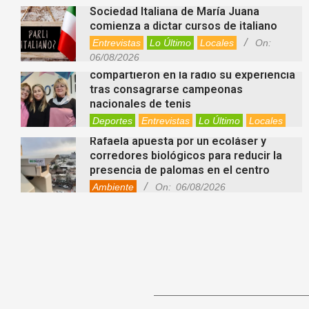
Sociedad Italiana de María Juana
comienza a dictar cursos de italiano
Entrevistas
Lo Último
Locales
On:
06/08/2026
Nani Perusia y Estefanía Rinero
compartieron en la radio su experiencia
tras consagrarse campeonas
nacionales de tenis
Deportes
Entrevistas
Lo Último
Locales
Videos de Youtube
On:
06/08/2026
Rafaela apuesta por un ecoláser y
corredores biológicos para reducir la
presencia de palomas en el centro
Ambiente
On:
06/08/2026
El dúo Gioannin vuelve a los escenarios
tras diez años con un show especial en
Sastre
Entrevistas
Regionales
Videos de Youtube
On:
06/08/2026
Cinco beneficios del zinc para la salud:
por qué es un mineral clave para el
organismo