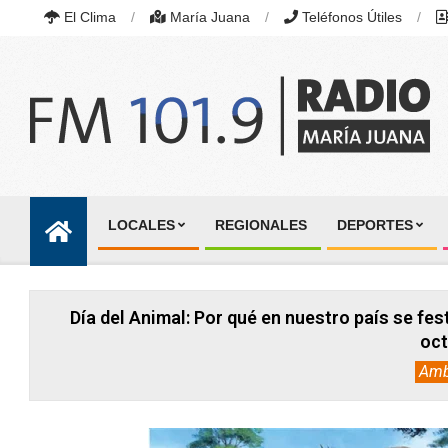
Skip
El Clima
María Juana
Teléfonos Útiles
to
content
RADIO
MARÍA
LOCALES
REGIONALES
DEPORTES
JUANA
Primary
|
Navigation
FM
101.9
Menu
MHZ
Día del Animal: Por qué en nuestro país se fest
|
MARÍA
oct
JUANA,
Amb
SANTA
FE,
ARGENTINA