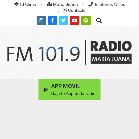
Skip
El Clima
María Juana
Teléfonos Útiles
to
Contacto
content
Search
RADIO
MARÍA
Primary
APP MOVIL
JUANA
Navigation
|
Baja te App de la radio
Menu
FM
101.9
MHZ
|
MARÍA
JUANA,
SANTA
FE,