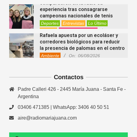
compartieron en la radio su
experiencia tras consagrarse
campeonas nacionales de tenis
Deportes
Entrevistas
Lo Último
Locales
Videos de Youtube
On:
Rafaela apuesta por un ecoláser y
06/08/2026
corredores biológicos para reducir
la presencia de palomas en el centro
Ambiente
On:
06/08/2026
El dúo Gioannin vuelve a los
escenarios tras diez años con un
show especial en Sastre
Contactos
Entrevistas
Regionales
Videos de Youtube
On:
06/08/2026
Padre Calleri 426 - 2445 María Juana - Santa Fe -
Cinco beneficios del zinc para la
Argentina
salud: por qué es un mineral clave
para el organismo
03406 471385 | WhatsApp: 3406 40 50 51
Salud
On:
06/08/2026
aire@radiomariajuana.com
En “Derecho en Radio” abordaron la
investidura de la calidad de heredero
y la petición de herencia