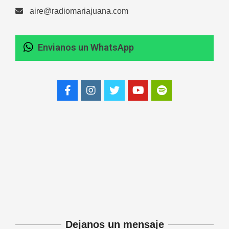
Salud
On:
06/08/2026
aire@radiomariajuana.com
En “Derecho en Radio” abordaron la
investidura de la calidad de heredero
y la petición de herencia
Envianos un WhatsApp
Entrevistas
Locales
Videos de Youtube
Fernanda Varayoud compartió su
On:
05/08/2026
experiencia rumbo a los Juegos
Suramericanos Santa Fe 2026
Deportes
Entrevistas
Lo Último
Locales
Videos de Youtube
On:
Alcides Calvo impulsa gestiones
06/08/2026
para que vuelva el tren de pasajeros
entre Buenos Aires y Tucumán con
paradas en Rafaela y Sunchales
Lo Último
Regionales
On:
06/08/2026
Sociedad Italiana de María Juana
comienza a dictar cursos de italiano
Entrevistas
Lo Último
Locales
On:
Nani Perusia y Estefanía Rinero
06/08/2026
compartieron en la radio su
experiencia tras consagrarse
Dejanos un mensaje
campeonas nacionales de tenis