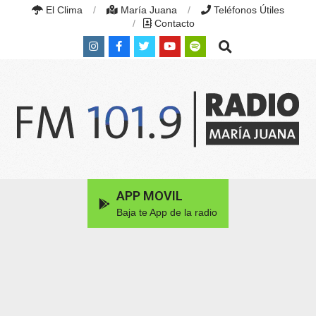
Skip
El Clima
María Juana
Teléfonos Útiles
to
Contacto
content
Search
RADIO
MARÍA
Primary
APP MOVIL
JUANA
Navigation
|
Baja te App de la radio
Menu
FM
101.9
MHZ
|
MARÍA
JUANA,
SANTA
FE,