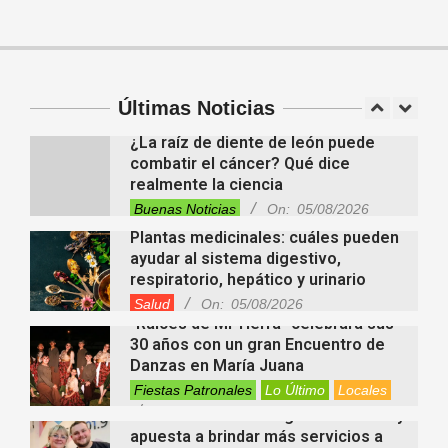
civilización
Tendencias
On:
05/08/2026
En “Derecho en Radio” abordaron la
investidura de la calidad de heredero
y la petición de herencia
Entrevistas
Locales
Videos de Youtube
Últimas Noticias
On:
05/08/2026
¿La raíz de diente de león puede
combatir el cáncer? Qué dice
realmente la ciencia
Buenas Noticias
On:
05/08/2026
Plantas medicinales: cuáles pueden
ayudar al sistema digestivo,
respiratorio, hepático y urinario
Salud
On:
05/08/2026
“Raíces de Mi Tierra” celebrará sus
30 años con un gran Encuentro de
Danzas en María Juana
Fiestas Patronales
Lo Último
Locales
On:
05/08/2026
Minimercado Maxi sigue creciendo y
apuesta a brindar más servicios a