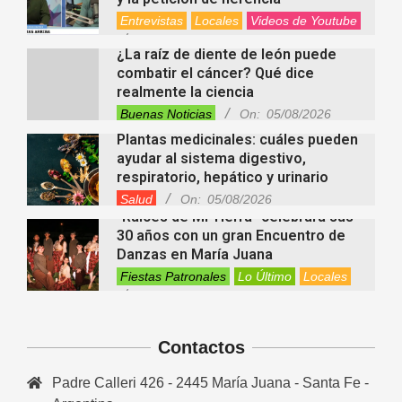
Entrevistas
Locales
Videos de Youtube
On:
05/08/2026
¿La raíz de diente de león puede
combatir el cáncer? Qué dice
realmente la ciencia
Buenas Noticias
On:
05/08/2026
Plantas medicinales: cuáles pueden
ayudar al sistema digestivo,
respiratorio, hepático y urinario
Salud
On:
05/08/2026
“Raíces de Mi Tierra” celebrará sus
30 años con un gran Encuentro de
Danzas en María Juana
Fiestas Patronales
Lo Último
Locales
On:
05/08/2026
Minimercado Maxi sigue creciendo y
apuesta a brindar más servicios a
sus clientes
Contactos
Entrevistas
Lo Último
Locales
Videos de Youtube
On:
05/08/2026
Padre Calleri 426 - 2445 María Juana - Santa Fe -
Ezequiel Ocampo presentó la