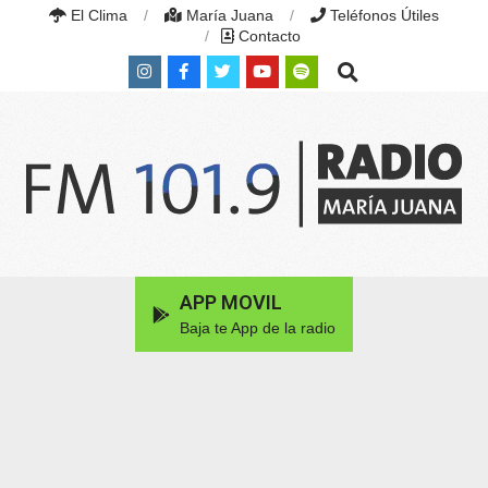
Skip
El Clima
María Juana
Teléfonos Útiles
to
Contacto
content
Search
RADIO
MARÍA
Primary
APP MOVIL
JUANA
Navigation
|
Baja te App de la radio
Menu
FM
101.9
MHZ
|
MARÍA
JUANA,
SANTA
FE,