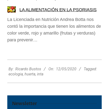
LA ALIMENTACIÓN EN LA PSORIASIS
La Licenciada en Nutrición Andrea Botta nos
contó la importancia que tienen los alimentos de
color verde, rojo y amarillo (frutas y verduras)
para prevenir…
2020-
05-
By:
Ricardo Bustos
On:
12/05/2020
Tagged:
12
ecologia
,
huerta
,
inta
Newsletter