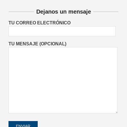
Plantas medicinales: cuáles pueden
Dejanos un mensaje
ayudar al sistema digestivo,
respiratorio, hepático y urinario
TU CORREO ELECTRÓNICO
Salud
On:
05/08/2026
TU MENSAJE (OPCIONAL)