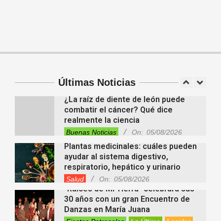
Descubren cientos de estructuras
ocultas bajo la Amazonia y
reescriben la historia de una antigua
civilización
Tendencias
On:
05/08/2026
En “Derecho en Radio” abordaron la
investidura de la calidad de heredero
y la petición de herencia
Entrevistas
Locales
Videos de Youtube
Últimas Noticias
On:
05/08/2026
¿La raíz de diente de león puede
combatir el cáncer? Qué dice
realmente la ciencia
Buenas Noticias
On:
05/08/2026
Plantas medicinales: cuáles pueden
ayudar al sistema digestivo,
respiratorio, hepático y urinario
Salud
On:
05/08/2026
“Raíces de Mi Tierra” celebrará sus
30 años con un gran Encuentro de
Danzas en María Juana