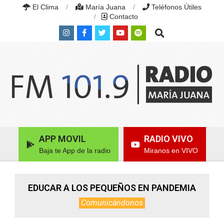
Skip
El Clima
María Juana
Teléfonos Útiles
to
Contacto
content
Search
RADIO
MARÍA
Primary
APP MOVIL
RADIO VIVO
JUANA
Navigation
|
Baja te App de la radio
Miranos en VIVO
Menu
FM
101.9
MHZ
|
EDUCAR A LOS PEQUEÑOS EN PANDEMIA
MARÍA
Comunicándonos
JUANA,
SANTA
FE,