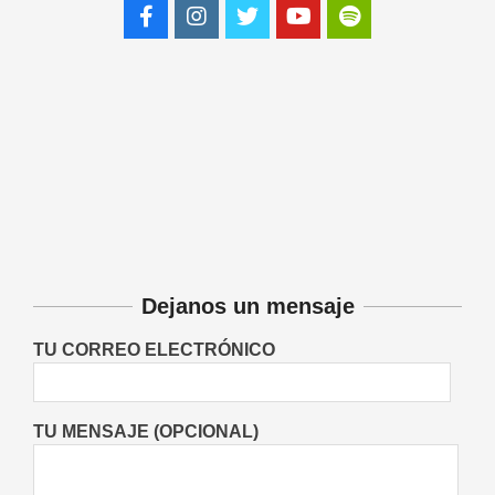
y la petición de herencia
Entrevistas
Locales
Videos de Youtube
On:
05/08/2026
¿La raíz de diente de león puede
combatir el cáncer? Qué dice
realmente la ciencia
Buenas Noticias
On:
05/08/2026
Plantas medicinales: cuáles pueden
ayudar al sistema digestivo,
respiratorio, hepático y urinario
Salud
On:
05/08/2026
“Raíces de Mi Tierra” celebrará sus
30 años con un gran Encuentro de
Dejanos un mensaje
Danzas en María Juana
Fiestas Patronales
Lo Último
Locales
TU CORREO ELECTRÓNICO
On:
05/08/2026
TU MENSAJE (OPCIONAL)