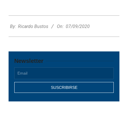
2020-
09-
By:
Ricardo Bustos
On:
07/09/2020
07
Newsletter