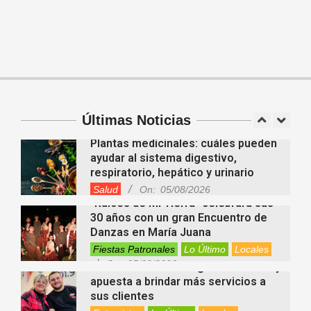
En “Derecho en Radio” abordaron la
investidura de la calidad de heredero
y la petición de herencia
Entrevistas
Locales
Videos de Youtube
On:
05/08/2026
¿La raíz de diente de león puede
combatir el cáncer? Qué dice
realmente la ciencia
Últimas Noticias
Buenas Noticias
On:
05/08/2026
Plantas medicinales: cuáles pueden
ayudar al sistema digestivo,
respiratorio, hepático y urinario
Salud
On:
05/08/2026
“Raíces de Mi Tierra” celebrará sus
30 años con un gran Encuentro de
Danzas en María Juana
Fiestas Patronales
Lo Último
Locales
On:
05/08/2026
Minimercado Maxi sigue creciendo y
apuesta a brindar más servicios a
sus clientes