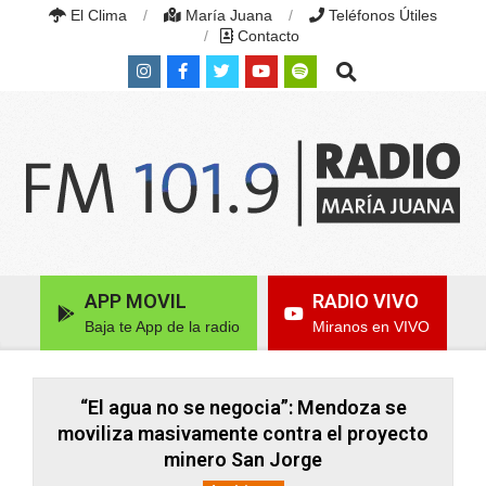
Skip
El Clima
María Juana
Teléfonos Útiles
to
Contacto
content
Search
RADIO
MARÍA
Primary
APP MOVIL
RADIO VIVO
JUANA
Navigation
|
Baja te App de la radio
Miranos en VIVO
Menu
FM
101.9
MHZ
|
“El agua no se negocia”: Mendoza se
MARÍA
moviliza masivamente contra el proyecto
JUANA,
minero San Jorge
SANTA
FE,