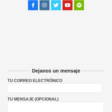
realmente la ciencia
Buenas Noticias
On:
05/08/2026
Plantas medicinales: cuáles pueden
ayudar al sistema digestivo,
respiratorio, hepático y urinario
Salud
On:
05/08/2026
“Raíces de Mi Tierra” celebrará sus
30 años con un gran Encuentro de
Danzas en María Juana
Fiestas Patronales
Lo Último
Locales
On:
05/08/2026
Dejanos un mensaje
TU CORREO ELECTRÓNICO
TU MENSAJE (OPCIONAL)