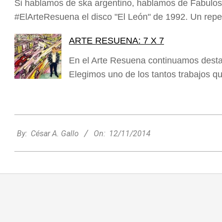
Si hablamos de ska argentino, hablamos de Fabulos
#ElArteResuena el disco "El León" de 1992. Un repe
ARTE RESUENA: 7 X 7
En el Arte Resuena continuamos destac
Elegimos uno de los tantos trabajos q
2014-
11-
By:
César A. Gallo
On:
12/11/2014
12
Minimercado Maxi sigue creciendo y
apuesta a brindar más servicios a sus
clientes
Entrevistas
Lo Último
Locales
Videos de Youtube
On:
05/08/2026
Ezequiel Ocampo presentó la
capacitación en Primera Escucha que
se realizará en María Juana