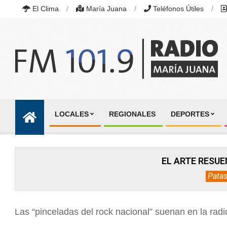
Skip
El Clima
María Juana
Teléfonos Útiles
to
content
RADIO
MARÍA
LOCALES
REGIONALES
DEPORTES
JUANA
Primary
|
Navigation
FM
101.9
Menu
MHZ
EL ARTE RESUE
|
MARÍA
Patas
JUANA,
SANTA
FE,
ARGENTINA
Las “pinceladas del rock nacional” suenan en la radi