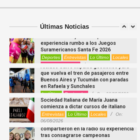
Cuánto cuesta hoy contratar Netflix,
Disney+, HBO Max, Prime Video, Spotify
y otras plataformas en Argentina
Últimas Noticias
Nacionales
On:
07/08/2026
Fernanda Varayoud compartió su
experiencia rumbo a los Juegos
Suramericanos Santa Fe 2026
Deportes
Entrevistas
Lo Último
Locales
Videos de Youtube
On:
06/08/2026
Alcides Calvo impulsa gestiones para
que vuelva el tren de pasajeros entre
Buenos Aires y Tucumán con paradas
en Rafaela y Sunchales
Lo Último
Regionales
On:
06/08/2026
Sociedad Italiana de María Juana
comienza a dictar cursos de italiano
Entrevistas
Lo Último
Locales
On:
06/08/2026
Nani Perusia y Estefanía Rinero
compartieron en la radio su experiencia
tras consagrarse campeonas
nacionales de tenis