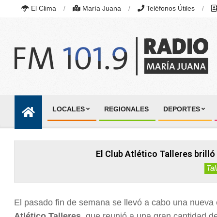
Skip
El Clima
María Juana
Teléfonos Útiles
to
content
RADIO
MARÍA
LOCALES
REGIONALES
DEPORTES
JUANA
Primary
|
Navigation
FM
101.9
Menu
MHZ
El Club Atlético Talleres brill
|
MARÍA
Tal
JUANA,
SANTA
FE,
ARGENTINA
El pasado fin de semana se llevó a cabo una nueva 
Atlético Talleres
, que reunió a una gran cantidad de