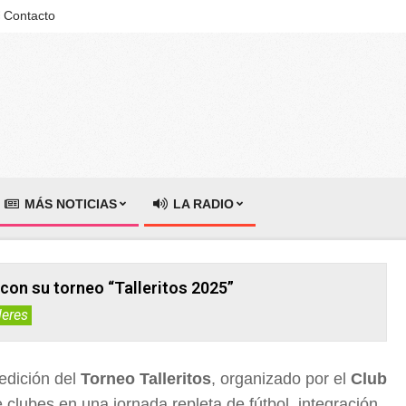
Contacto
MÁS NOTICIAS
LA RADIO
ó con su torneo “Talleritos 2025”
leres
edición del
Torneo Talleritos
, organizado por el
Club
 clubes en una jornada repleta de fútbol, integración