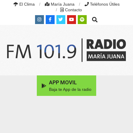
Skip
El Clima
María Juana
Teléfonos Útiles
to
Contacto
content
Search
RADIO
MARÍA
Primary
APP MOVIL
JUANA
Navigation
|
Baja te App de la radio
Menu
FM
101.9
MHZ
|
MARÍA
JUANA,
SANTA
FE,