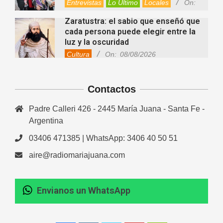
Entrevistas
Lo Último
Locales
On:
08/08/2026
Zaratustra: el sabio que enseñó que
cada persona puede elegir entre la
luz y la oscuridad
Cultura
On:
08/08/2026
La fascia: el tejido “olvidado” del
cuerpo que hoy despierta el interés
Contactos
de la ciencia
Salud
On:
08/08/2026
Padre Calleri 426 - 2445 María Juana - Santa Fe -
Cuánto cuesta hoy contratar Netflix,
Disney+, HBO Max, Prime Video,
Argentina
Spotify y otras plataformas en
03406 471385 | WhatsApp: 3406 40 50 51
Argentina
Fernanda Varayoud compartió su
Nacionales
On:
07/08/2026
aire@radiomariajuana.com
experiencia rumbo a los Juegos
Suramericanos Santa Fe 2026
Deportes
Entrevistas
Lo Último
Envianos un WhatsApp
Newcom: una jornada regional que
Locales
Videos de Youtube
On:
06/08/2026
reunió deporte, amistad e
integración