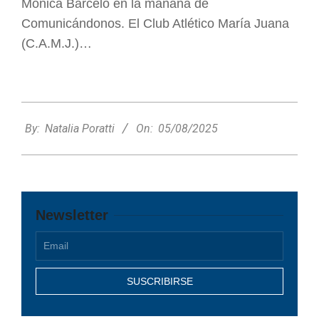
Mónica Barceló en la mañana de
Comunicándonos. El Club Atlético María Juana
(C.A.M.J.)…
2025-
08-
By:
Natalia Poratti
On:
05/08/2025
05
Newsletter