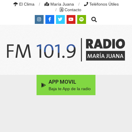
Skip
El Clima
María Juana
Teléfonos Útiles
to
Contacto
content
Search
RADIO
MARÍA
Primary
APP MOVIL
JUANA
Navigation
|
Baja te App de la radio
Menu
FM
101.9
MHZ
|
MARÍA
JUANA,
SANTA
FE,