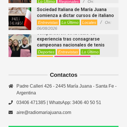
Lo Último
Regionales
On:
06/08/2026
Sociedad Italiana de María Juana
comienza a dictar cursos de italiano
Entrevistas
Lo Último
Locales
On:
Nani Perusia y Estefanía Rinero
06/08/2026
compartieron en la radio su
experiencia tras consagrarse
campeonas nacionales de tenis
Deportes
Entrevistas
Lo Último
Locales
Videos de Youtube
On:
Rafaela apuesta por un ecoláser y
06/08/2026
corredores biológicos para reducir
Contactos
la presencia de palomas en el centro
Ambiente
On:
06/08/2026
Padre Calleri 426 - 2445 María Juana - Santa Fe -
El dúo Gioannin vuelve a los
escenarios tras diez años con un
Argentina
show especial en Sastre
03406 471385 | WhatsApp: 3406 40 50 51
Entrevistas
Regionales
Videos de Youtube
On:
06/08/2026
aire@radiomariajuana.com
Cinco beneficios del zinc para la
salud: por qué es un mineral clave