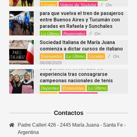
Locales
Videos de Youtube
On:
Alcides Calvo impulsa gestiones
06/08/2026
para que vuelva el tren de pasajeros
entre Buenos Aires y Tucumán con
paradas en Rafaela y Sunchales
Lo Último
Regionales
On:
06/08/2026
Sociedad Italiana de María Juana
comienza a dictar cursos de italiano
Entrevistas
Lo Último
Locales
On:
Nani Perusia y Estefanía Rinero
06/08/2026
compartieron en la radio su
experiencia tras consagrarse
campeonas nacionales de tenis
Deportes
Entrevistas
Lo Último
Locales
Videos de Youtube
On:
Rafaela apuesta por un ecoláser y
06/08/2026
corredores biológicos para reducir
Contactos
la presencia de palomas en el centro
Ambiente
On:
06/08/2026
Padre Calleri 426 - 2445 María Juana - Santa Fe -
El dúo Gioannin vuelve a los
escenarios tras diez años con un
Argentina