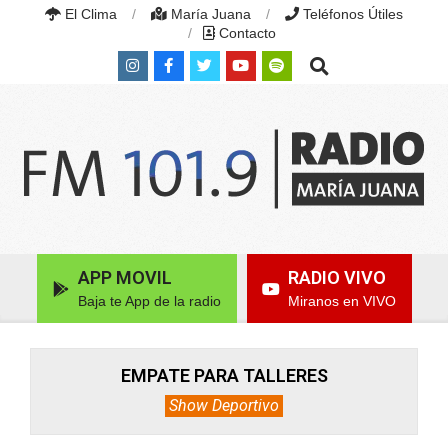
Skip
El Clima
María Juana
Teléfonos Útiles
to
Contacto
content
Search
RADIO
MARÍA
Primary
APP MOVIL
RADIO VIVO
JUANA
Navigation
|
Baja te App de la radio
Miranos en VIVO
Menu
FM
101.9
MHZ
|
EMPATE PARA TALLERES
MARÍA
Show Deportivo
JUANA,
SANTA
FE,