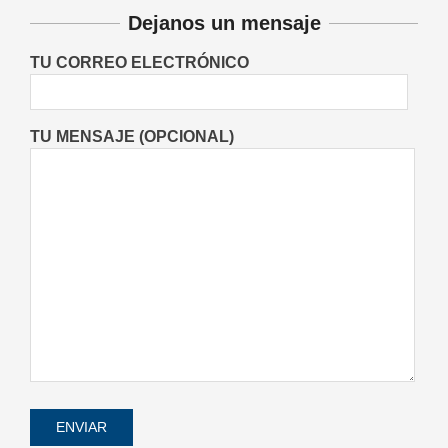
Sociedad Italiana de María Juana
Dejanos un mensaje
comienza a dictar cursos de italiano
Entrevistas
Lo Último
Locales
On:
TU CORREO ELECTRÓNICO
06/08/2026
TU MENSAJE (OPCIONAL)