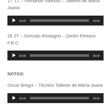
17′ 1T – Fernando Valinotti – Talleres de María
Juana
Reproductor
00:00
00:00
de
audio
26´2T – Gonzalo Rostagno – Zenón Pereyra
F.B.C.
Reproductor
00:00
00:00
de
audio
NOTAS:
Oscar Bregui – Técnico Talleres de María Juana
Reproductor
00:00
00:00
de
audio