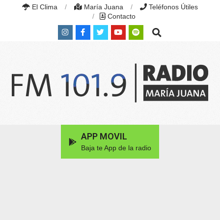
Skip
El Clima
María Juana
Teléfonos Útiles
to
Contacto
content
Search
RADIO
MARÍA
Primary
APP MOVIL
JUANA
Navigation
|
Baja te App de la radio
Menu
FM
101.9
MHZ
|
MARÍA
JUANA,
SANTA
FE,