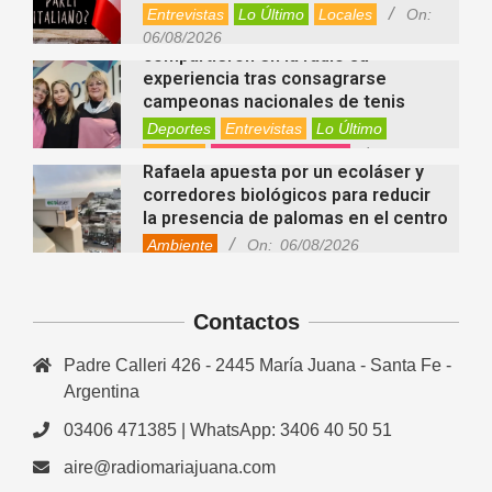
Entrevistas
Lo Último
Locales
On:
Nani Perusia y Estefanía Rinero
06/08/2026
compartieron en la radio su
experiencia tras consagrarse
campeonas nacionales de tenis
Deportes
Entrevistas
Lo Último
Locales
Videos de Youtube
On:
Rafaela apuesta por un ecoláser y
06/08/2026
corredores biológicos para reducir
la presencia de palomas en el centro
Ambiente
On:
06/08/2026
El dúo Gioannin vuelve a los
escenarios tras diez años con un
show especial en Sastre
Contactos
Entrevistas
Regionales
Videos de Youtube
On:
06/08/2026
Padre Calleri 426 - 2445 María Juana - Santa Fe -
Cinco beneficios del zinc para la
Argentina
salud: por qué es un mineral clave
para el organismo
03406 471385 | WhatsApp: 3406 40 50 51
Salud
On:
06/08/2026
aire@radiomariajuana.com
En “Derecho en Radio” abordaron la