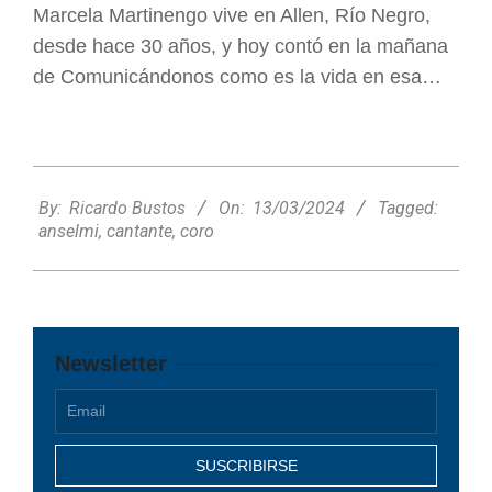
Marcela Martinengo vive en Allen, Río Negro,
desde hace 30 años, y hoy contó en la mañana
de Comunicándonos como es la vida en esa…
2024-
03-
By:
Ricardo Bustos
On:
13/03/2024
Tagged:
13
anselmi
,
cantante
,
coro
Newsletter