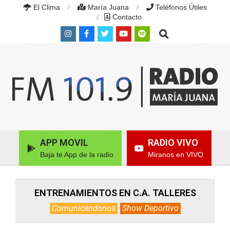
Skip
El Clima
María Juana
Teléfonos Útiles
to
Contacto
content
Search
RADIO
MARÍA
Primary
APP MOVIL
RADIO VIVO
JUANA
Navigation
|
Baja te App de la radio
Miranos en VIVO
Menu
FM
101.9
MHZ
|
ENTRENAMIENTOS EN C.A. TALLERES
MARÍA
Comunicándonos
Show Deportivo
JUANA,
SANTA
FE,