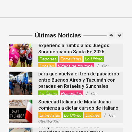
para el organismo
Salud
On:
06/08/2026
Cuánto cuesta hoy contratar Netflix,
Disney+, HBO Max, Prime Video,
Spotify y otras plataformas en
Argentina
Últimas Noticias
Fernanda Varayoud compartió su
Nacionales
On:
07/08/2026
experiencia rumbo a los Juegos
Suramericanos Santa Fe 2026
Deportes
Entrevistas
Lo Último
Locales
Videos de Youtube
On:
Alcides Calvo impulsa gestiones
06/08/2026
para que vuelva el tren de pasajeros
entre Buenos Aires y Tucumán con
paradas en Rafaela y Sunchales
Lo Último
Regionales
On:
06/08/2026
Sociedad Italiana de María Juana
comienza a dictar cursos de italiano
Entrevistas
Lo Último
Locales
On:
Nani Perusia y Estefanía Rinero
06/08/2026
compartieron en la radio su