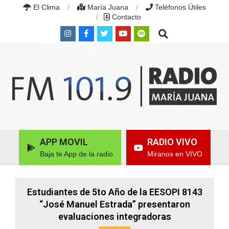
Skip
El Clima
María Juana
Teléfonos Útiles
to
Contacto
content
Search
RADIO
MARÍA
Primary
APP MOVIL
RADIO VIVO
JUANA
Navigation
|
Baja te App de la radio
Miranos en VIVO
Menu
FM
101.9
MHZ
|
Estudiantes de 5to Año de la EESOPI 8143
MARÍA
“José Manuel Estrada” presentaron
JUANA,
evaluaciones integradoras
SANTA
FE,