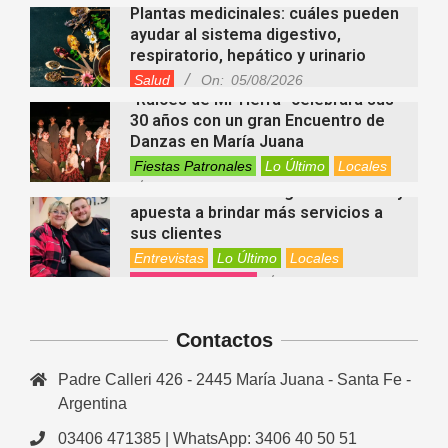
Plantas medicinales: cuáles pueden
ayudar al sistema digestivo,
respiratorio, hepático y urinario
Salud
On:
05/08/2026
“Raíces de Mi Tierra” celebrará sus
30 años con un gran Encuentro de
Danzas en María Juana
Fiestas Patronales
Lo Último
Locales
On:
05/08/2026
Minimercado Maxi sigue creciendo y
apuesta a brindar más servicios a
sus clientes
Entrevistas
Lo Último
Locales
Videos de Youtube
On:
05/08/2026
Ezequiel Ocampo presentó la
capacitación en Primera Escucha
que se realizará en María Juana
Contactos
Entrevistas
Lo Último
Locales
Videos de Youtube
On:
05/08/2026
Padre Calleri 426 - 2445 María Juana - Santa Fe -
El EEMPA María Juana celebró un
nuevo egreso y continúa apostando
Argentina
a la educación para adultos
03406 471385 | WhatsApp: 3406 40 50 51
Entrevistas
Lo Último
Locales