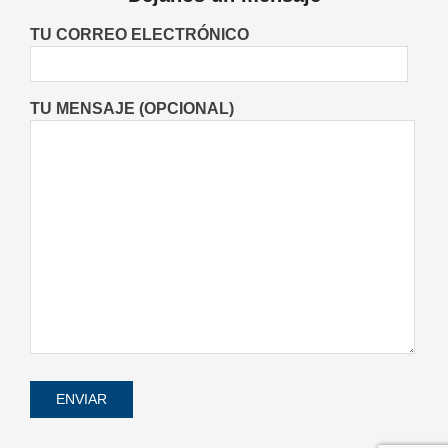
Danzas en María Juana
Fiestas Patronales
Lo Último
Locales
TU CORREO ELECTRÓNICO
On:
05/08/2026
TU MENSAJE (OPCIONAL)