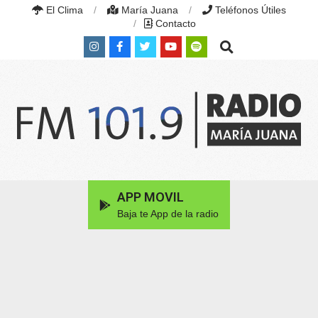
Skip
El Clima
María Juana
Teléfonos Útiles
to
Contacto
content
Search
RADIO
MARÍA
Primary
APP MOVIL
JUANA
Navigation
|
Baja te App de la radio
Menu
FM
101.9
MHZ
|
MARÍA
JUANA,
SANTA
FE,