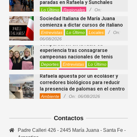
paradas en Rafaela y Sunchales
Lo Último
Regionales
On:
06/08/2026
Sociedad Italiana de María Juana
comienza a dictar cursos de italiano
Entrevistas
Lo Último
Locales
On:
Nani Perusia y Estefanía Rinero
06/08/2026
compartieron en la radio su
experiencia tras consagrarse
campeonas nacionales de tenis
Deportes
Entrevistas
Lo Último
Locales
Videos de Youtube
On:
Rafaela apuesta por un ecoláser y
06/08/2026
corredores biológicos para reducir
la presencia de palomas en el centro
Ambiente
On:
06/08/2026
El dúo Gioannin vuelve a los
escenarios tras diez años con un
show especial en Sastre
Contactos
Entrevistas
Regionales
Videos de Youtube
On:
06/08/2026
Padre Calleri 426 - 2445 María Juana - Santa Fe -
Cinco beneficios del zinc para la