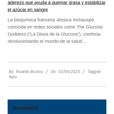
aderezo que ayuda a quemar grasa y estabilizar
el azúcar en sangre
La bioquímica francesa Jessica Inchauspé,
conocida en redes sociales como The Glucose
Goddess (“La Diosa de la Glucosa”), continúa
revolucionando el mundo de la salud…
2025-
06-
By:
Ricardo Bustos
On:
03/06/2025
Tagged:
03
ferro
Newsletter