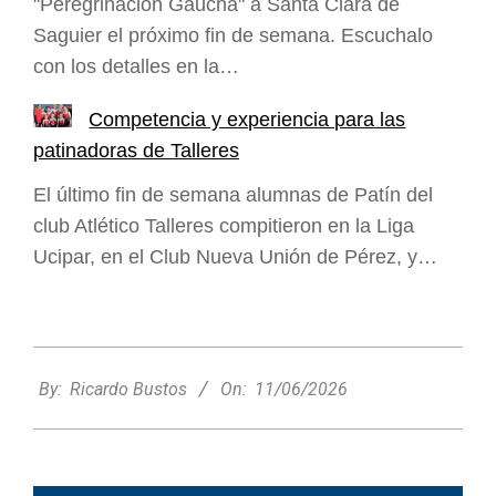
"Peregrinación Gaucha" a Santa Clara de
Saguier el próximo fin de semana. Escuchalo
con los detalles en la…
Competencia y experiencia para las
patinadoras de Talleres
El último fin de semana alumnas de Patín del
club Atlético Talleres compitieron en la Liga
Ucipar, en el Club Nueva Unión de Pérez, y…
2026-
06-
By:
Ricardo Bustos
On:
11/06/2026
11