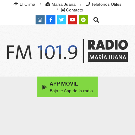
Skip
El Clima
María Juana
Teléfonos Útiles
to
Contacto
content
Search
RADIO
MARÍA
Primary
APP MOVIL
JUANA
Navigation
|
Baja te App de la radio
Menu
FM
101.9
MHZ
|
MARÍA
JUANA,
SANTA
FE,