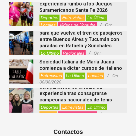
06/08/2026
para que vuelva el tren de pasajeros
entre Buenos Aires y Tucumán con
paradas en Rafaela y Sunchales
Lo Último
Regionales
On:
06/08/2026
Sociedad Italiana de María Juana
comienza a dictar cursos de italiano
Entrevistas
Lo Último
Locales
On:
Nani Perusia y Estefanía Rinero
06/08/2026
compartieron en la radio su
experiencia tras consagrarse
campeonas nacionales de tenis
Deportes
Entrevistas
Lo Último
Locales
Videos de Youtube
On:
Rafaela apuesta por un ecoláser y
06/08/2026
corredores biológicos para reducir
la presencia de palomas en el centro
Ambiente
On:
06/08/2026
El dúo Gioannin vuelve a los
escenarios tras diez años con un
show especial en Sastre
Contactos