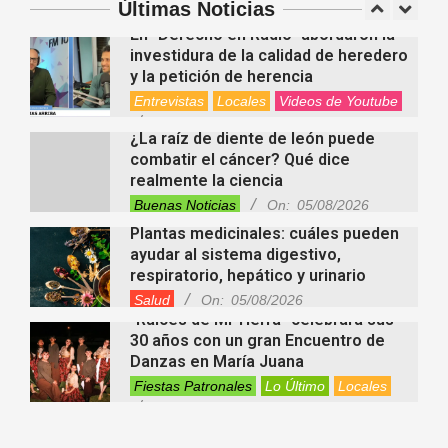
Últimas Noticias
Salud
On:
06/08/2026
En “Derecho en Radio” abordaron la
investidura de la calidad de heredero
y la petición de herencia
Entrevistas
Locales
Videos de Youtube
On:
05/08/2026
¿La raíz de diente de león puede
combatir el cáncer? Qué dice
realmente la ciencia
Buenas Noticias
On:
05/08/2026
Plantas medicinales: cuáles pueden
ayudar al sistema digestivo,
respiratorio, hepático y urinario
Salud
On:
05/08/2026
“Raíces de Mi Tierra” celebrará sus
30 años con un gran Encuentro de
Danzas en María Juana
Fiestas Patronales
Lo Último
Locales
On:
05/08/2026
Minimercado Maxi sigue creciendo y
apuesta a brindar más servicios a