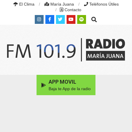
Skip
El Clima
María Juana
Teléfonos Útiles
to
Contacto
content
Search
RADIO
MARÍA
Primary
APP MOVIL
JUANA
Navigation
|
Baja te App de la radio
Menu
FM
101.9
MHZ
|
MARÍA
JUANA,
SANTA
FE,