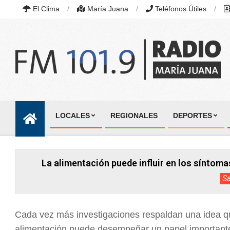
Skip
El Clima
María Juana
Teléfonos Útiles
to
content
RADIO
MARÍA
LOCALES
REGIONALES
DEPORTES
JUANA
Primary
|
Navigation
FM
101.9
Menu
MHZ
La alimentación puede influir en los síntoma
|
MARÍA
S
JUANA,
SANTA
FE,
ARGENTINA
Cada vez más investigaciones respaldan una idea q
alimentación puede desempeñar un papel importante 