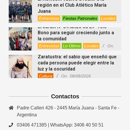
región en el Club Atlético María
Juana
Entrevistas
Fiestas Patronales
Locales
On:
08/08/2026
El Jardín N° 34 lanzó su 29° Tele
Bono para seguir creciendo junto a
la comunidad
Entrevistas
Lo Último
Locales
On:
08/08/2026
Zaratustra: el sabio que enseñó que
cada persona puede elegir entre la
luz y la oscuridad
Cultura
On:
08/08/2026
La fascia: el tejido “olvidado” del
cuerpo que hoy despierta el interés
Contactos
de la ciencia
Salud
On:
08/08/2026
Padre Calleri 426 - 2445 María Juana - Santa Fe -
Cuánto cuesta hoy contratar Netflix,
Disney+, HBO Max, Prime Video,
Argentina
Spotify y otras plataformas en
03406 471385 | WhatsApp: 3406 40 50 51
Argentina