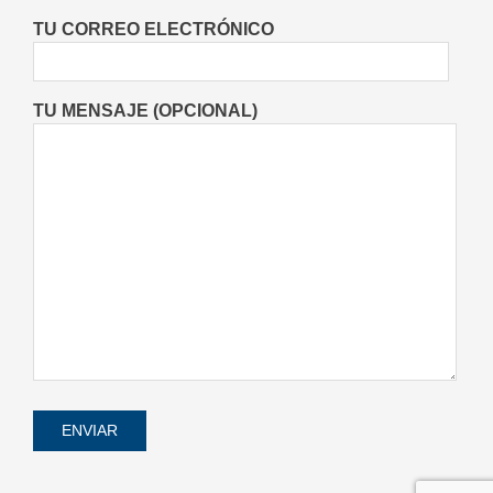
Entrevistas
Lo Último
Locales
On:
TU CORREO ELECTRÓNICO
08/08/2026
TU MENSAJE (OPCIONAL)