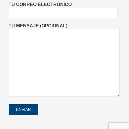
Fiestas Patronales
Lo Último
Locales
TU CORREO ELECTRÓNICO
On:
05/08/2026
TU MENSAJE (OPCIONAL)