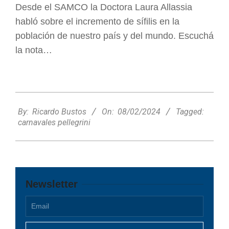
Desde el SAMCO la Doctora Laura Allassia
habló sobre el incremento de sífilis en la
población de nuestro país y del mundo. Escuchá
la nota…
2024-
02-
By:
Ricardo Bustos
On:
08/02/2024
Tagged:
08
carnavales pellegrini
Newsletter