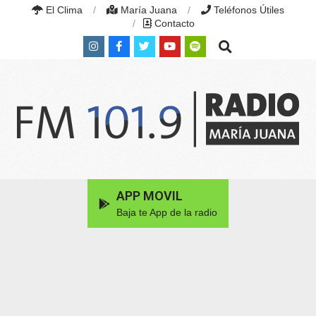
Skip
El Clima
María Juana
Teléfonos Útiles
to
Contacto
content
Search
RADIO
MARÍA
Primary
APP MOVIL
JUANA
Navigation
|
Baja te App de la radio
Menu
FM
101.9
MHZ
|
MARÍA
JUANA,
SANTA
FE,