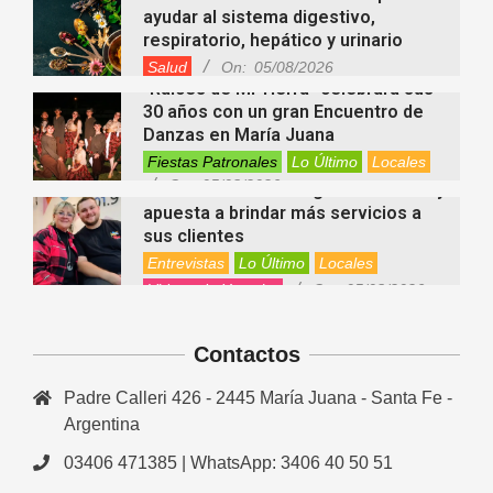
ayudar al sistema digestivo,
respiratorio, hepático y urinario
Salud
On:
05/08/2026
“Raíces de Mi Tierra” celebrará sus
30 años con un gran Encuentro de
Danzas en María Juana
Fiestas Patronales
Lo Último
Locales
On:
05/08/2026
Minimercado Maxi sigue creciendo y
apuesta a brindar más servicios a
sus clientes
Entrevistas
Lo Último
Locales
Videos de Youtube
On:
05/08/2026
Ezequiel Ocampo presentó la
capacitación en Primera Escucha
que se realizará en María Juana
Contactos
Entrevistas
Lo Último
Locales
Videos de Youtube
On:
05/08/2026
Padre Calleri 426 - 2445 María Juana - Santa Fe -
El EEMPA María Juana celebró un
nuevo egreso y continúa apostando
Argentina
a la educación para adultos
03406 471385 | WhatsApp: 3406 40 50 51
Entrevistas
Lo Último
Locales