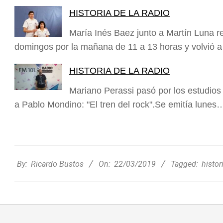
HISTORIA DE LA RADIO
María Inés Baez junto a Martín Luna 
domingos por la mañana de 11 a 13 horas y volvió 
HISTORIA DE LA RADIO
Mariano Perassi pasó por los estudios 
a Pablo Mondino: "El tren del rock".Se emitía lunes
2019-
03-
By:
Ricardo Bustos
On:
22/03/2019
Tagged:
histor
Nani Perusia y Estefanía Rinero
22
compartieron en la radio su experiencia
tras consagrarse campeonas
nacionales de tenis
Deportes
Entrevistas
Lo Último
Locales