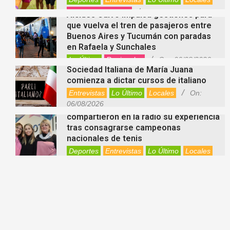
Videos de Youtube
On:
06/08/2026
Alcides Calvo impulsa gestiones para
que vuelva el tren de pasajeros entre
Buenos Aires y Tucumán con paradas
en Rafaela y Sunchales
Lo Último
Regionales
On:
06/08/2026
Sociedad Italiana de María Juana
comienza a dictar cursos de italiano
Entrevistas
Lo Último
Locales
On:
06/08/2026
Nani Perusia y Estefanía Rinero
compartieron en la radio su experiencia
tras consagrarse campeonas
nacionales de tenis
Deportes
Entrevistas
Lo Último
Locales
Videos de Youtube
On:
06/08/2026
Rafaela apuesta por un ecoláser y
corredores biológicos para reducir la
presencia de palomas en el centro
Ambiente
On:
06/08/2026
El dúo Gioannin vuelve a los escenarios
tras diez años con un show especial en