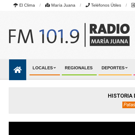
Skip
El Clima
María Juana
Teléfonos Útiles
to
content
RADIO
MARÍA
LOCALES
REGIONALES
DEPORTES
JUANA
Primary
|
Navigation
FM
101.9
Menu
MHZ
HISTORIA 
|
MARÍA
Patas
JUANA,
SANTA
FE,
ARGENTINA