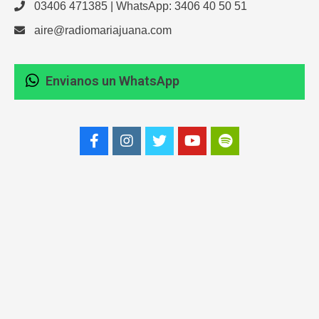
03406 471385 | WhatsApp: 3406 40 50 51
aire@radiomariajuana.com
Envianos un WhatsApp