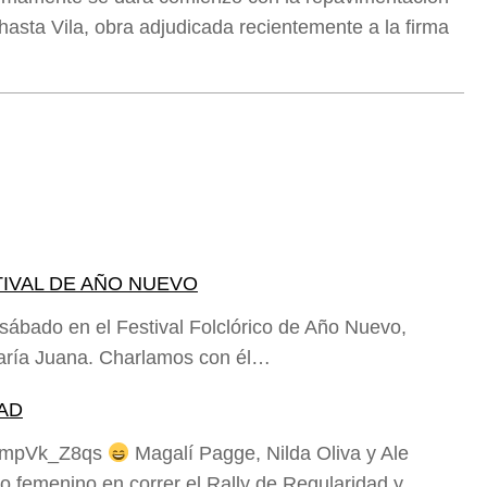
hasta Vila, obra adjudicada recientemente a la firma
TIVAL DE AÑO NUEVO
sábado en el Festival Folclórico de Año Nuevo,
aría Juana. Charlamos con él…
AD
XDmpVk_Z8qs
Magalí Pagge, Nilda Oliva y Ale
o femenino en correr el Rally de Regularidad y