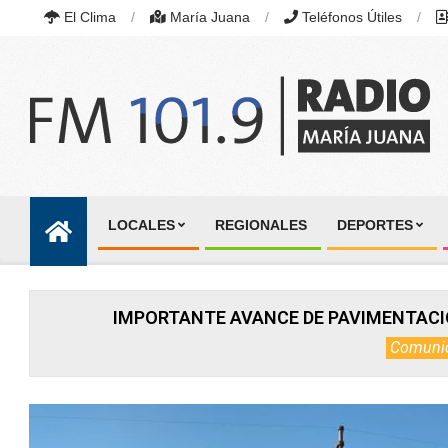
Skip
El Clima
María Juana
Teléfonos Útiles
to
content
RADIO
MARÍA
LOCALES
REGIONALES
DEPORTES
JUANA
Primary
|
Navigation
FM
101.9
Menu
MHZ
IMPORTANTE AVANCE DE PAVIMENTACIÓ
|
MARÍA
Comuni
JUANA,
SANTA
FE,
ARGENTINA