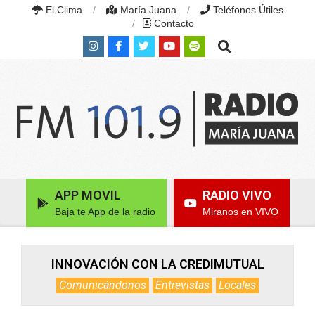
Skip
El Clima
María Juana
Teléfonos Útiles
to
Contacto
content
Search
RADIO
MARÍA
Primary
APP MOVIL
RADIO VIVO
JUANA
Navigation
|
Baja te App de la radio
Miranos en VIVO
Menu
FM
101.9
MHZ
|
INNOVACIÓN CON LA CREDIMUTUAL
MARÍA
Comunicándonos
Entrevistas
Locales
JUANA,
SANTA
FE,