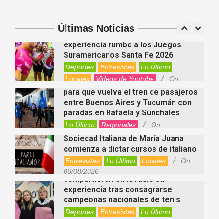
Disney+, HBO Max, Prime Video,
Spotify y otras plataformas en
Argentina
Últimas Noticias
Fernanda Varayoud compartió su
Nacionales
On:
07/08/2026
experiencia rumbo a los Juegos
Suramericanos Santa Fe 2026
Deportes
Entrevistas
Lo Último
Locales
Videos de Youtube
On:
Alcides Calvo impulsa gestiones
06/08/2026
para que vuelva el tren de pasajeros
entre Buenos Aires y Tucumán con
paradas en Rafaela y Sunchales
Lo Último
Regionales
On:
06/08/2026
Sociedad Italiana de María Juana
comienza a dictar cursos de italiano
Entrevistas
Lo Último
Locales
On:
Nani Perusia y Estefanía Rinero
06/08/2026
compartieron en la radio su
experiencia tras consagrarse
campeonas nacionales de tenis
Deportes
Entrevistas
Lo Último