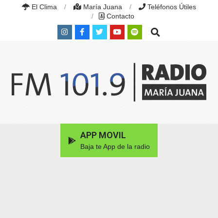
Skip
El Clima
María Juana
Teléfonos Útiles
to
Contacto
content
Search
RADIO
MARÍA
Primary
APP MOVIL
JUANA
Navigation
|
Baja te App de la radio
Menu
FM
101.9
MHZ
|
MARÍA
JUANA,
SANTA
FE,