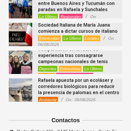
entre Buenos Aires y Tucumán con
paradas en Rafaela y Sunchales
Lo Último
Regionales
On:
06/08/2026
Sociedad Italiana de María Juana
comienza a dictar cursos de italiano
Entrevistas
Lo Último
Locales
On:
Nani Perusia y Estefanía Rinero
06/08/2026
compartieron en la radio su
experiencia tras consagrarse
campeonas nacionales de tenis
Deportes
Entrevistas
Lo Último
Locales
Videos de Youtube
On:
Rafaela apuesta por un ecoláser y
06/08/2026
corredores biológicos para reducir
la presencia de palomas en el centro
Ambiente
On:
06/08/2026
El dúo Gioannin vuelve a los
escenarios tras diez años con un
show especial en Sastre
Contactos
Entrevistas
Regionales
Videos de Youtube
On:
06/08/2026