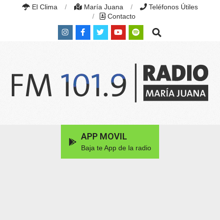
Skip
El Clima
María Juana
Teléfonos Útiles
to
Contacto
content
Search
RADIO
MARÍA
Primary
APP MOVIL
JUANA
Navigation
|
Baja te App de la radio
Menu
FM
101.9
MHZ
|
MARÍA
JUANA,
SANTA
FE,