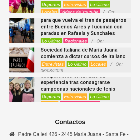
Deportes
Entrevistas
Lo Último
Locales
Videos de Youtube
On:
Alcides Calvo impulsa gestiones
06/08/2026
para que vuelva el tren de pasajeros
entre Buenos Aires y Tucumán con
paradas en Rafaela y Sunchales
Lo Último
Regionales
On:
06/08/2026
Sociedad Italiana de María Juana
comienza a dictar cursos de italiano
Entrevistas
Lo Último
Locales
On:
Nani Perusia y Estefanía Rinero
06/08/2026
compartieron en la radio su
experiencia tras consagrarse
campeonas nacionales de tenis
Deportes
Entrevistas
Lo Último
Locales
Videos de Youtube
On:
Rafaela apuesta por un ecoláser y
06/08/2026
corredores biológicos para reducir
Contactos
la presencia de palomas en el centro
Ambiente
On:
06/08/2026
Padre Calleri 426 - 2445 María Juana - Santa Fe -
El dúo Gioannin vuelve a los