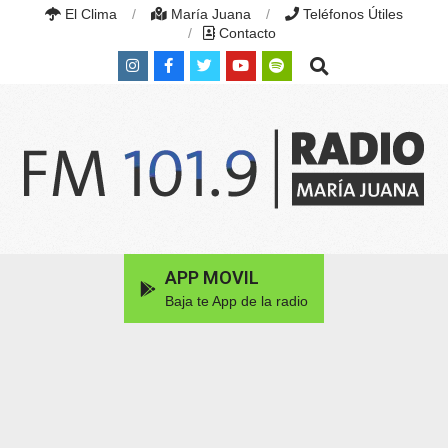
Skip
El Clima
María Juana
Teléfonos Útiles
to
Contacto
content
Search
RADIO
MARÍA
Primary
APP MOVIL
JUANA
Navigation
|
Baja te App de la radio
Menu
FM
101.9
MHZ
|
MARÍA
JUANA,
SANTA
FE,