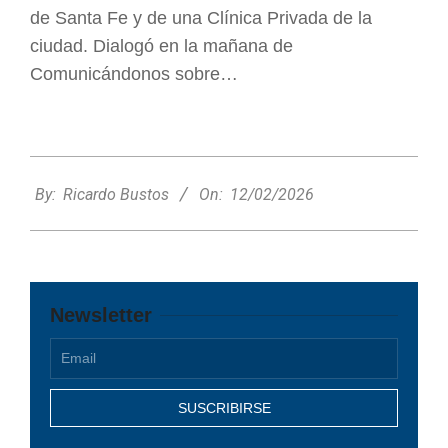
de Santa Fe y de una Clínica Privada de la
ciudad. Dialogó en la mañana de
Comunicándonos sobre…
2026-
02-
By:
Ricardo Bustos
On:
12/02/2026
12
Newsletter