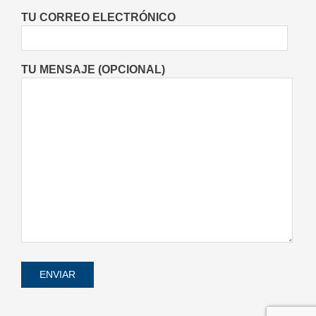
Entrevistas
Lo Último
Locales
On:
TU CORREO ELECTRÓNICO
06/08/2026
TU MENSAJE (OPCIONAL)