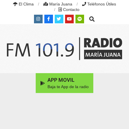
Skip
El Clima
María Juana
Teléfonos Útiles
to
Contacto
content
Search
RADIO
MARÍA
Primary
APP MOVIL
JUANA
Navigation
|
Baja te App de la radio
Menu
FM
101.9
MHZ
|
MARÍA
JUANA,
SANTA
FE,