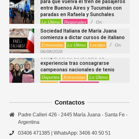
para que vuelva el tren de pasajeros
entre Buenos Aires y Tucumán con
paradas en Rafaela y Sunchales
Lo Último
Regionales
On:
06/08/2026
Sociedad Italiana de María Juana
comienza a dictar cursos de italiano
Entrevistas
Lo Último
Locales
On:
Nani Perusia y Estefanía Rinero
06/08/2026
compartieron en la radio su
experiencia tras consagrarse
campeonas nacionales de tenis
Deportes
Entrevistas
Lo Último
Locales
Videos de Youtube
On:
Rafaela apuesta por un ecoláser y
06/08/2026
corredores biológicos para reducir
Contactos
la presencia de palomas en el centro
Ambiente
On:
06/08/2026
Padre Calleri 426 - 2445 María Juana - Santa Fe -
El dúo Gioannin vuelve a los
escenarios tras diez años con un
Argentina
show especial en Sastre
03406 471385 | WhatsApp: 3406 40 50 51
Entrevistas
Regionales