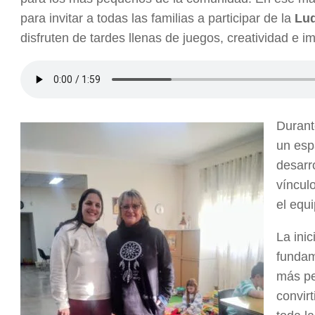
para invitar a todas las familias a participar de la
Lu
disfruten de tardes llenas de juegos, creatividad e i
Durant
un esp
desarro
víncul
el equi
La ini
fundam
más pe
convir