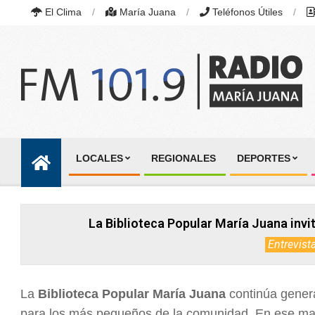
Skip
El Clima
María Juana
Teléfonos Útiles
to
content
RADIO
MARÍA
LOCALES
REGIONALES
DEPORTES
JUANA
Primary
|
Navigation
FM
101.9
Menu
MHZ
La Biblioteca Popular María Juana invit
|
MARÍA
Entrevist
JUANA,
SANTA
FE,
ARGENTINA
La
Biblioteca Popular María Juana
continúa genera
para los más pequeños de la comunidad. En ese m