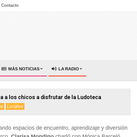
Contacto
MÁS NOTICIAS
LA RADIO
a a los chicos a disfrutar de la Ludoteca
as
Locales
ndo espacios de encuentro, aprendizaje y diversión
arco,
Clarisa Mondino
charló con Mónica Barceló