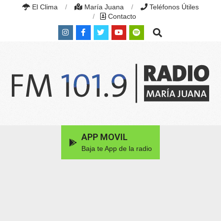
Skip
El Clima
María Juana
Teléfonos Útiles
to
Contacto
content
Search
RADIO
MARÍA
Primary
APP MOVIL
JUANA
Navigation
|
Baja te App de la radio
Menu
FM
101.9
MHZ
|
MARÍA
JUANA,
SANTA
FE,