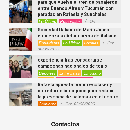
06/08/2026
para que vuelva el tren de pasajeros
entre Buenos Aires y Tucumán con
paradas en Rafaela y Sunchales
Lo Último
Regionales
On:
06/08/2026
Sociedad Italiana de María Juana
comienza a dictar cursos de italiano
Entrevistas
Lo Último
Locales
On:
Nani Perusia y Estefanía Rinero
06/08/2026
compartieron en la radio su
experiencia tras consagrarse
campeonas nacionales de tenis
Deportes
Entrevistas
Lo Último
Locales
Videos de Youtube
On:
Rafaela apuesta por un ecoláser y
06/08/2026
corredores biológicos para reducir
la presencia de palomas en el centro
Ambiente
On:
06/08/2026
El dúo Gioannin vuelve a los
escenarios tras diez años con un
show especial en Sastre
Contactos
Entrevistas
Regionales