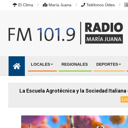
Skip
El Clima
María Juana
Teléfonos Útiles
to
content
RADIO
MARÍA
LOCALES
REGIONALES
DEPORTES
JUANA
Primary
|
Navigation
FM
101.9
Menu
MHZ
La Escuela Agrotécnica y la Sociedad Italiana 
|
MARÍA
Lo
JUANA,
SANTA
FE,
ARGENTINA