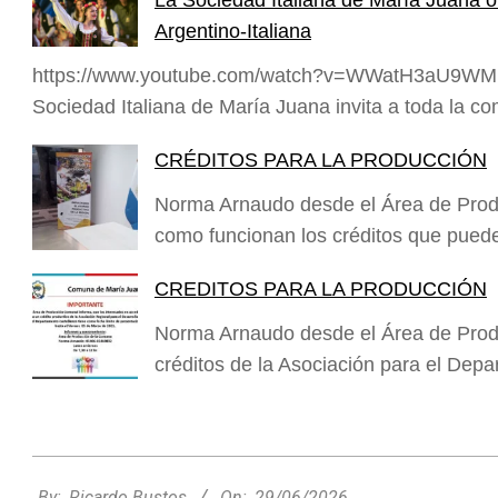
La Sociedad Italiana de María Juana or
Argentino-Italiana
https://www.youtube.com/watch?v=WWatH3aU9WM En e
Sociedad Italiana de María Juana invita a toda la c
CRÉDITOS PARA LA PRODUCCIÓN
Norma Arnaudo desde el Área de Prod
como funcionan los créditos que puede
CREDITOS PARA LA PRODUCCIÓN
Norma Arnaudo desde el Área de Prod
créditos de la Asociación para el Dep
2026-
06-
By:
Ricardo Bustos
On:
29/06/2026