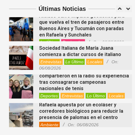
Deportes
Entrevistas
Lo Último
Locales
Últimas Noticias
Videos de Youtube
On:
06/08/2026
Alcides Calvo impulsa gestiones para
que vuelva el tren de pasajeros entre
Buenos Aires y Tucumán con paradas
en Rafaela y Sunchales
Lo Último
Regionales
On:
06/08/2026
Sociedad Italiana de María Juana
comienza a dictar cursos de italiano
Entrevistas
Lo Último
Locales
On:
06/08/2026
Nani Perusia y Estefanía Rinero
compartieron en la radio su experiencia
tras consagrarse campeonas
nacionales de tenis
Deportes
Entrevistas
Lo Último
Locales
Videos de Youtube
On:
06/08/2026
Rafaela apuesta por un ecoláser y
corredores biológicos para reducir la
presencia de palomas en el centro
Ambiente
On:
06/08/2026
El dúo Gioannin vuelve a los escenarios