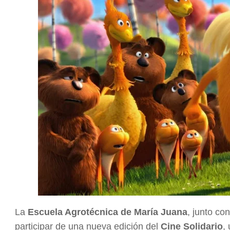
La
Escuela Agrotécnica de María Juana
, junto co
participar de una nueva edición del
Cine Solidario
,