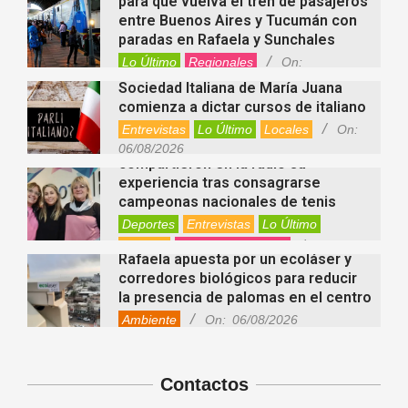
Sociedad Italiana de María Juana
comienza a dictar cursos de italiano
Entrevistas
Lo Último
Locales
On:
Nani Perusia y Estefanía Rinero
06/08/2026
compartieron en la radio su
experiencia tras consagrarse
campeonas nacionales de tenis
Deportes
Entrevistas
Lo Último
Locales
Videos de Youtube
On:
Rafaela apuesta por un ecoláser y
06/08/2026
corredores biológicos para reducir
la presencia de palomas en el centro
Ambiente
On:
06/08/2026
El dúo Gioannin vuelve a los
escenarios tras diez años con un
show especial en Sastre
Entrevistas
Regionales
Videos de Youtube
On:
06/08/2026
Cinco beneficios del zinc para la
salud: por qué es un mineral clave
Contactos
para el organismo