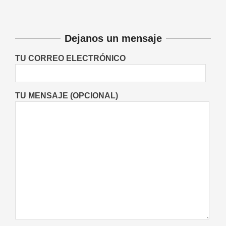
Deportes
Entrevistas
Lo Último
Locales
Videos de Youtube
On:
06/08/2026
Dejanos un mensaje
TU CORREO ELECTRÓNICO
TU MENSAJE (OPCIONAL)