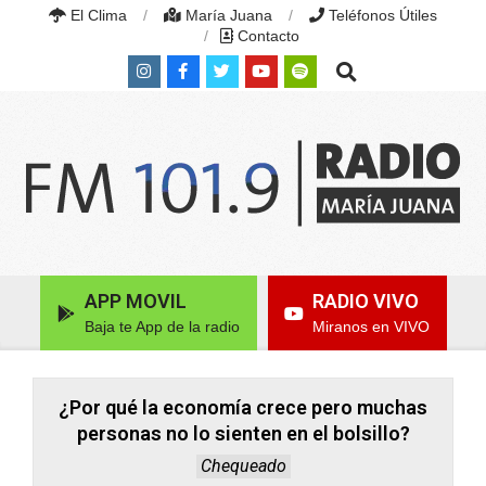
Skip
El Clima
María Juana
Teléfonos Útiles
to
Contacto
content
Search
RADIO
MARÍA
Primary
APP MOVIL
RADIO VIVO
JUANA
Navigation
|
Baja te App de la radio
Miranos en VIVO
Menu
FM
101.9
MHZ
|
¿Por qué la economía crece pero muchas
MARÍA
personas no lo sienten en el bolsillo?
JUANA,
SANTA
Chequeado
FE,