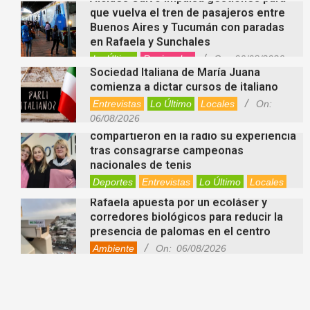
que vuelva el tren de pasajeros entre
Buenos Aires y Tucumán con paradas
en Rafaela y Sunchales
Lo Último
Regionales
On:
06/08/2026
Sociedad Italiana de María Juana
comienza a dictar cursos de italiano
Entrevistas
Lo Último
Locales
On:
06/08/2026
Nani Perusia y Estefanía Rinero
compartieron en la radio su experiencia
tras consagrarse campeonas
nacionales de tenis
Deportes
Entrevistas
Lo Último
Locales
Videos de Youtube
On:
06/08/2026
Rafaela apuesta por un ecoláser y
corredores biológicos para reducir la
presencia de palomas en el centro
Ambiente
On:
06/08/2026
El dúo Gioannin vuelve a los escenarios
tras diez años con un show especial en
Sastre
Entrevistas
Regionales
Videos de Youtube