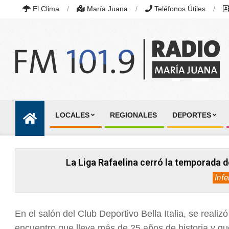
Skip
El Clima
María Juana
Teléfonos Útiles
to
content
RADIO
MARÍA
LOCALES
REGIONALES
DEPORTES
JUANA
Primary
|
Navigation
FM
101.9
Menu
MHZ
La Liga Rafaelina cerró la temporada d
|
MARÍA
Infe
JUANA,
SANTA
FE,
ARGENTINA
En el salón del Club Deportivo Bella Italia, se realizó
encuentro que lleva más de 25 años de historia y que v