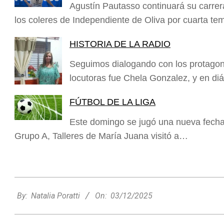
Agustín Pautasso continuará su carrer
los coleres de Independiente de Oliva por cuarta t
HISTORIA DE LA RADIO
Seguimos dialogando con los protagonis
locutoras fue Chela Gonzalez, y en d
FÚTBOL DE LA LIGA
Este domingo se jugó una nueva fecha p
Grupo A, Talleres de María Juana visitó a…
2025-
12-
By:
Natalia Poratti
On:
03/12/2025
03
Rafaela apuesta por un ecoláser y