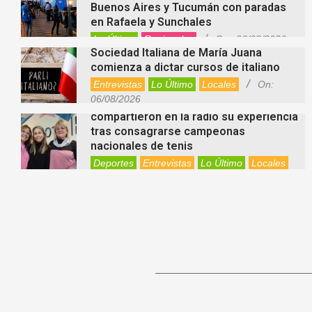
Buenos Aires y Tucumán con paradas
en Rafaela y Sunchales
Lo Último
Regionales
On:
06/08/2026
Sociedad Italiana de María Juana
comienza a dictar cursos de italiano
Entrevistas
Lo Último
Locales
On:
06/08/2026
Nani Perusia y Estefanía Rinero
compartieron en la radio su experiencia
tras consagrarse campeonas
nacionales de tenis
Deportes
Entrevistas
Lo Último
Locales
Videos de Youtube
On:
06/08/2026
Rafaela apuesta por un ecoláser y
corredores biológicos para reducir la
presencia de palomas en el centro
Ambiente
On:
06/08/2026
El dúo Gioannin vuelve a los escenarios
tras diez años con un show especial en
Sastre
Entrevistas
Regionales
Videos de Youtube
On:
06/08/2026