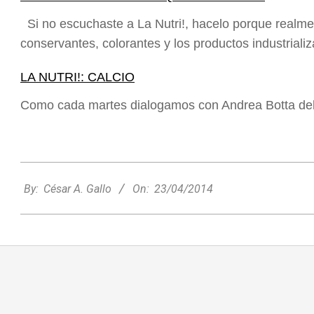
Si no escuchaste a La Nutri!, hacelo porque realme
conservantes, colorantes y los productos industrial
LA NUTRI!: CALCIO
Como cada martes dialogamos con Andrea Botta del
2014-
04-
By:
César A. Gallo
On:
23/04/2014
Nani Perusia y Estefanía Rinero
23
compartieron en la radio su experiencia
tras consagrarse campeonas
nacionales de tenis
Deportes
Entrevistas
Lo Último
Locales
Videos de Youtube
On:
06/08/2026
Rafaela apuesta por un ecoláser y
corredores biológicos para reducir la
presencia de palomas en el centro