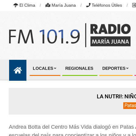
Skip
El Clima
María Juana
Teléfonos Útiles
to
content
RADIO
MARÍA
LOCALES
REGIONALES
DEPORTES
JUANA
Primary
|
Navigation
FM
101.9
Menu
MHZ
LA NUTRI!: NI
|
MARÍA
Patas
JUANA,
SANTA
FE,
ARGENTINA
Andrea Botta del Centro Más Vida dialogó en Patas A
escuelas del país para concientizar a los niños y a l