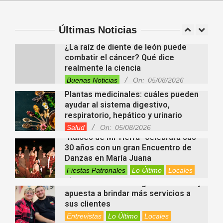
investidura de la calidad de heredero
y la petición de herencia
Entrevistas
Locales
Videos de Youtube
Últimas Noticias
On:
05/08/2026
¿La raíz de diente de león puede
combatir el cáncer? Qué dice
realmente la ciencia
Buenas Noticias
On:
05/08/2026
Plantas medicinales: cuáles pueden
ayudar al sistema digestivo,
respiratorio, hepático y urinario
Salud
On:
05/08/2026
“Raíces de Mi Tierra” celebrará sus
30 años con un gran Encuentro de
Danzas en María Juana
Fiestas Patronales
Lo Último
Locales
On:
05/08/2026
Minimercado Maxi sigue creciendo y
apuesta a brindar más servicios a
sus clientes
Entrevistas
Lo Último
Locales