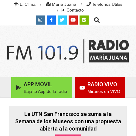
Skip
El Clima
María Juana
Teléfonos Útiles
to
Contacto
content
Search
RADIO
MARÍA
Primary
APP MOVIL
RADIO VIVO
JUANA
Navigation
|
Baja te App de la radio
Miranos en VIVO
Menu
FM
101.9
MHZ
|
La UTN San Francisco se suma a la
MARÍA
Semana de los Museos con una propuesta
JUANA,
abierta a la comunidad
SANTA
FE,