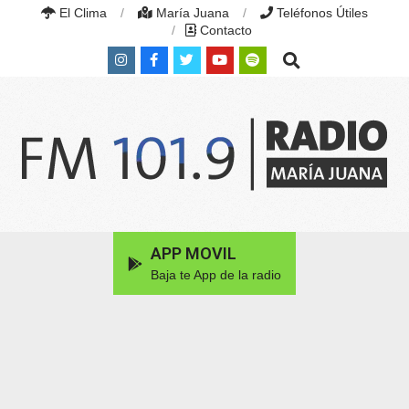
Skip
El Clima
María Juana
Teléfonos Útiles
to
Contacto
content
Search
RADIO
MARÍA
Primary
APP MOVIL
JUANA
Navigation
|
Baja te App de la radio
Menu
FM
101.9
MHZ
|
MARÍA
JUANA,
SANTA
FE,