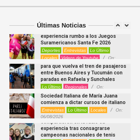
Cuánto cuesta hoy contratar Netflix,
Disney+, HBO Max, Prime Video,
Spotify y otras plataformas en
Argentina
Últimas Noticias
Fernanda Varayoud compartió su
Nacionales
On:
07/08/2026
experiencia rumbo a los Juegos
Suramericanos Santa Fe 2026
Deportes
Entrevistas
Lo Último
Locales
Videos de Youtube
On:
Alcides Calvo impulsa gestiones
06/08/2026
para que vuelva el tren de pasajeros
entre Buenos Aires y Tucumán con
paradas en Rafaela y Sunchales
Lo Último
Regionales
On:
06/08/2026
Sociedad Italiana de María Juana
comienza a dictar cursos de italiano
Entrevistas
Lo Último
Locales
On:
Nani Perusia y Estefanía Rinero
06/08/2026
compartieron en la radio su
experiencia tras consagrarse
campeonas nacionales de tenis