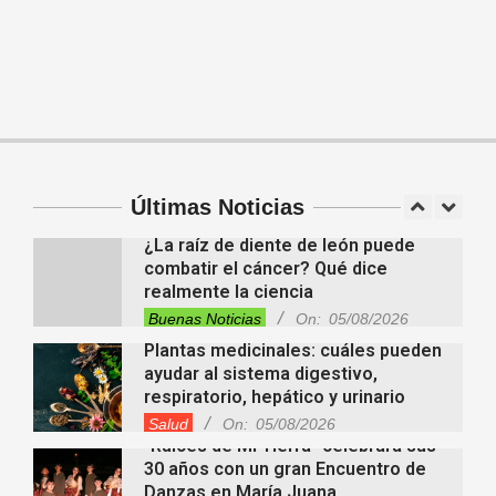
Videos de Youtube
On:
05/08/2026
Descubren cientos de estructuras
ocultas bajo la Amazonia y
reescriben la historia de una antigua
civilización
Tendencias
On:
05/08/2026
En “Derecho en Radio” abordaron la
investidura de la calidad de heredero
y la petición de herencia
Entrevistas
Locales
Videos de Youtube
Últimas Noticias
On:
05/08/2026
¿La raíz de diente de león puede
combatir el cáncer? Qué dice
realmente la ciencia
Buenas Noticias
On:
05/08/2026
Plantas medicinales: cuáles pueden
ayudar al sistema digestivo,
respiratorio, hepático y urinario
Salud
On:
05/08/2026
“Raíces de Mi Tierra” celebrará sus
30 años con un gran Encuentro de
Danzas en María Juana