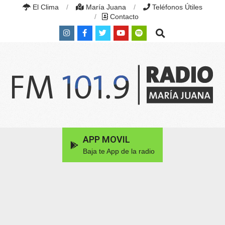
Skip
El Clima
María Juana
Teléfonos Útiles
to
Contacto
content
Search
RADIO
MARÍA
Primary
APP MOVIL
JUANA
Navigation
|
Baja te App de la radio
Menu
FM
101.9
MHZ
|
MARÍA
JUANA,
SANTA
FE,