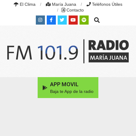
Skip
El Clima
María Juana
Teléfonos Útiles
to
Contacto
content
Search
RADIO
MARÍA
Primary
APP MOVIL
JUANA
Navigation
|
Baja te App de la radio
Menu
FM
101.9
MHZ
|
MARÍA
JUANA,
SANTA
FE,