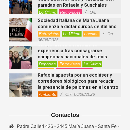
paradas en Rafaela y Sunchales
Lo Último
Regionales
On:
06/08/2026
Sociedad Italiana de María Juana
comienza a dictar cursos de italiano
Entrevistas
Lo Último
Locales
On:
Nani Perusia y Estefanía Rinero
06/08/2026
compartieron en la radio su
experiencia tras consagrarse
campeonas nacionales de tenis
Deportes
Entrevistas
Lo Último
Locales
Videos de Youtube
On:
Rafaela apuesta por un ecoláser y
06/08/2026
corredores biológicos para reducir
la presencia de palomas en el centro
Ambiente
On:
06/08/2026
El dúo Gioannin vuelve a los
escenarios tras diez años con un
show especial en Sastre
Contactos
Entrevistas
Regionales
Videos de Youtube
On:
06/08/2026
Padre Calleri 426 - 2445 María Juana - Santa Fe -