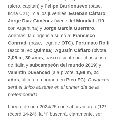
(alero, capitán) y
Felipe Barrionuevo
(base,
ficha U21). Y a los juveniles,
Esteban Cáffaro
,
Jorge Díaz Giménez
(viene del
Mundial U19
con Argentina) y
Jorge García Guerrero
.
Además, la dirigencia sumó a:
Francisco
Conrradi
(base, llega de
OTC
),
Fortunato Rolfi
(escolta, ex
Quimsa
),
Agustín Cáffaro
(pivote,
2,05 m
,
30 años
, paso reciente por el ascenso
de Italia y
subcampeón del mundo 2019
) y
Valentín Duvanced
(ala-pivote,
1,99 m
,
24
años
, última temporada en
Pico FC
).
Duvanced
será el único ausente en el primer día de la
pretemporada.
Luego, de una 2024/25 con sabor amargo (
17°
,
récord
14-24
), la “I” buscará, claramente, ser