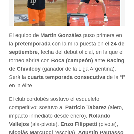
El equipo de
Martín González
puso primera en
la
pretemporada
con la mira puesta en el
24 de
septiembre
, fecha del debut oficial, en la que el
torneo abrirá con
Boca (campeón)
ante
Racing
de Chivilcoy
(ganador de la Liga Argentina).
Será la
cuarta temporada consecutiva
de la “I”
en la élite.
El club cordobés sostuvo el esqueleto
competitivo: sostuvo a
Patricio Tabarez
(alero,
impacto inmediato desde enero),
Rolando
Vallejos
(ala-pivote),
Enzo Filippetti
(pivote),
Nicolás Marcucci
(escolta),
Agustín Pautasso